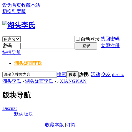
设为首页
收藏本站
切换到宽版
找回密码
自动登录
密码
立即注册
登录
快捷导航
湖头陇西李氏
搜索
热搜:
活动
交友
discuz
搜索
湖头李氏
›
湖头陇西李氏
›
›
XIANGPIAN
版块导航
Discuz!
默认版块
收藏本版
|
订阅