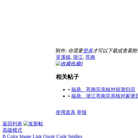
附件:
你需要
登录
才可以下载或查看附
灵溪镇
,
浙江
,
苍南
收藏
0
相关帖子
•
福鼎、苍南宗亲核对祖谱归宗
•
福鼎、浙江苍南宗亲核对家谱
使用道具
举报
返回列表
高级模式
B
Color
Image
Link
Quote
Code
Smilies