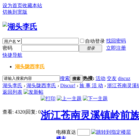
设为首页
收藏本站
切换到宽版
找回密码
自动登录
密码
立即注册
登录
快捷导航
湖头陇西李氏
搜索
热搜:
活动
交友
discuz
搜索
湖头李氏
›
湖头陇西李氏
›
Discuz!
›
族 事 活 动
›
浙江苍南灵溪
返回列表
查看:
4320
|
回复:
0
浙江苍南灵溪镇岭前
电梯直达
楼主