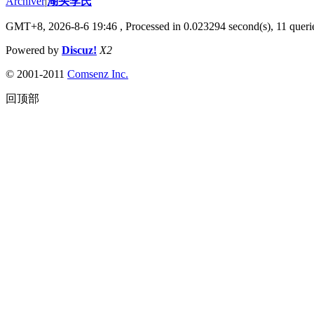
Archiver
|
湖头李氏
GMT+8, 2026-8-6 19:46
, Processed in 0.023294 second(s), 11 querie
Powered by
Discuz!
X2
© 2001-2011
Comsenz Inc.
回顶部