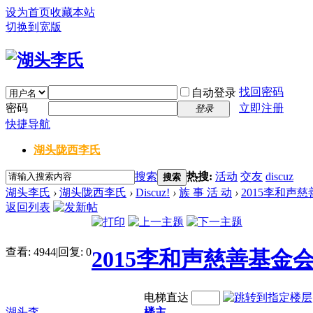
设为首页
收藏本站
切换到宽版
找回密码
自动登录
密码
立即注册
登录
快捷导航
湖头陇西李氏
搜索
热搜:
活动
交友
discuz
搜索
湖头李氏
›
湖头陇西李氏
›
Discuz!
›
族 事 活 动
›
2015李和声
返回列表
查看:
4944
|
回复:
0
2015李和声慈善基金
电梯直达
湖头李
楼主