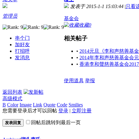
发表于 2015-1-1 15:03:44
|
只看
管理员
基金会
收藏
0
相关帖子
串个门
加好友
打招呼
•
2014元旦《李和声慈善基
发消息
•
2014年李和声慈善基金会
•
香港李和聲慈善基金会201
使用道具
举报
返回列表
高级模式
B
Color
Image
Link
Quote
Code
Smilies
您需要登录后才可以回帖
登录
|
立即注册
回帖后跳转到最后一页
发表回复