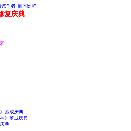
看该作者
|
倒序浏览
修复庆典
来
》落成庆典
祠》落成庆典
庆典