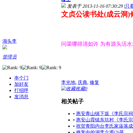
发表于 2013-11-16 07:30:29
|
只
文贞公读书处(成云洞)
湖头李
问渠哪得清如许 为有源头活水
管理员
串个门
李光地
,
庆典
,
修复
加好友
收藏
0
打招呼
发消息
相关帖子
•
惠安青山镇下坂《李氏宗祠
•
惠安山霞镇东坑村《李氏宗
•
祝贺青阳内台李氏家庙落成
•
修复中的湖李六甫(3)墓