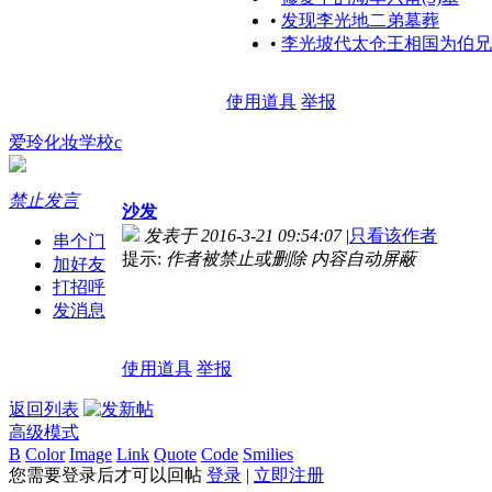
•
发现李光地二弟墓葬
•
李光坡代太仓王相国为伯兄
使用道具
举报
爱玲化妆学校c
禁止发言
沙发
发表于 2016-3-21 09:54:07
|
只看该作者
串个门
提示:
作者被禁止或删除 内容自动屏蔽
加好友
打招呼
发消息
使用道具
举报
返回列表
高级模式
B
Color
Image
Link
Quote
Code
Smilies
您需要登录后才可以回帖
登录
|
立即注册