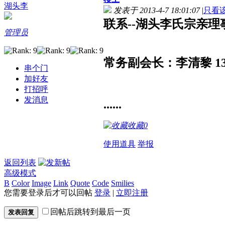
湖头李
发表于 2013-4-7 18:01:07
|
只看
联系--湖头李氏宗亲理
管理员
常务副会长：李清黎 1350
串个门
加好友
打招呼
发消息
......
收藏
0
使用道具
举报
返回列表
高级模式
B
Color
Image
Link
Quote
Code
Smilies
您需要登录后才可以回帖
登录
|
立即注册
回帖后跳转到最后一页
发表回复