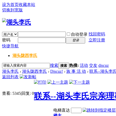
设为首页
收藏本站
切换到宽版
找回密码
自动登录
密码
立即注册
登录
快捷导航
湖头陇西李氏
搜索
热搜:
活动
交友
discuz
搜索
湖头李氏
›
湖头陇西李氏
›
Discuz!
›
族 事 活 动
›
联系--湖头李
返回列表
查看:
5345
|
回复:
0
联系--湖头李氏宗亲理
电梯直达
楼主