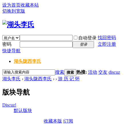
设为首页
收藏本站
切换到宽版
找回密码
自动登录
密码
立即注册
登录
快捷导航
湖头陇西李氏
搜索
热搜:
活动
交友
discuz
搜索
湖头李氏
›
湖头陇西李氏
›
›
游 历 记 怀
版块导航
Discuz!
默认版块
收藏本版
|
订阅