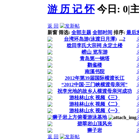
游 历 记 怀
今日:
0
|
主
返 回
新窗
筛选:
全部主题
全部时间
排序:
最后
台湾环岛游(泳渡日月潭)
...
2
稔田李氏大宗祠 永定土楼
崂山 览车游
青岛第一钢塔
鹳雀楼
南溪书院
2012年第39届国际横渡长江
“2012中国·三门峡横渡母亲河”
祝李光地的故乡人横渡母亲河成功
游桂林山水 视频《三》
游桂林山水 视频《二》
游桂林山水 视频《一》
狮子岩上方俯看游泳基地
碧翠岩山顶风光
狮子岩
返 回