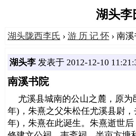
湖头李氏'
湖头陇西李氏
›
游 历 记 怀
› 南
湖头李
发表于 2012-12-10 11:21:
南溪书院
尤溪县城南的公山之麓，原为邑人
年)，朱熹之父朱松任尤溪县尉，去
年)，朱熹在此诞生。朱熹逝世后，
修建文公祠、韦斋祠、半亩方塘